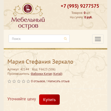
+7 (993) 9277575
Товаров:
0
шт.
На сумму:
0 руб.
Категори
Мария Стефания Зеркало
Артикул: 42144
Код: F6623 (S06)
Производитель:
Фабрики Китая
(
Китай
)
0 отзывов
/
Написать отзыв
Уточняйте цену
Купить