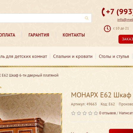
+7 (99
info@mebe
с 10 до 21
ОПЛАТА
ГАРАНТИЯ
КОНТАКТЫ
ЗАКА
ль для детских комнат
Спальни и кровати
Столы и стулья
Е62 Шкаф 6-ти дверный платяной
МОНАРХ Е62 Шкаф 
Артикул: 49663
Код: Е62
Произво
0 отзывов
/
Написат