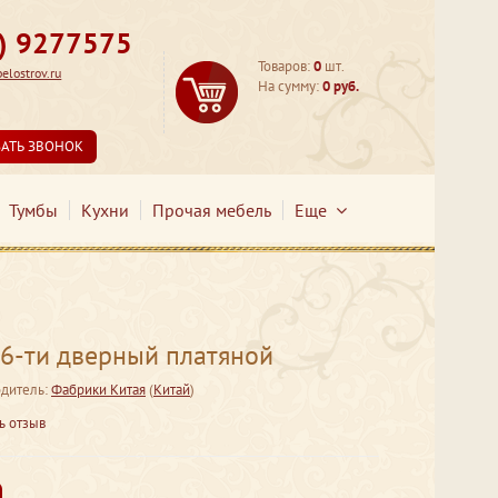
3) 9277575
Товаров:
0
шт.
lostrov.ru
На сумму:
0 руб.
ЗАТЬ ЗВОНОК
Тумбы
Кухни
Прочая мебель
Еще
6-ти дверный платяной
дитель:
Фабрики Китая
(
Китай
)
ь отзыв