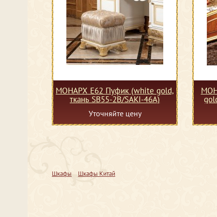
МОНАРХ Е62 Пуфик (white gold,
МОН
ткань SB55-2B/SAKI-46A)
gol
Уточняйте цену
Шкафы
Шкафы Китай