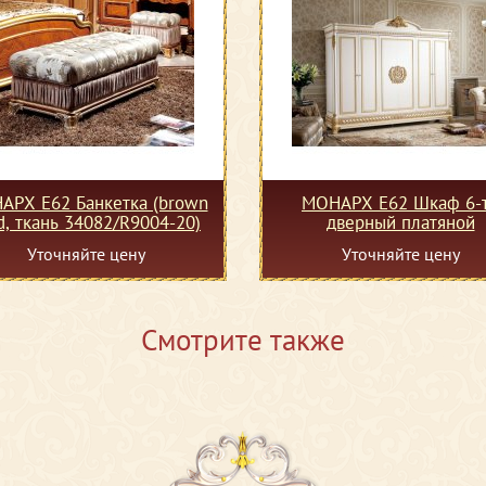
АРХ Е62 Банкетка (brown
МОНАРХ Е62 Шкаф 6-
d, ткань 34082/R9004-20)
дверный платяной
Уточняйте цену
Уточняйте цену
Смотрите также