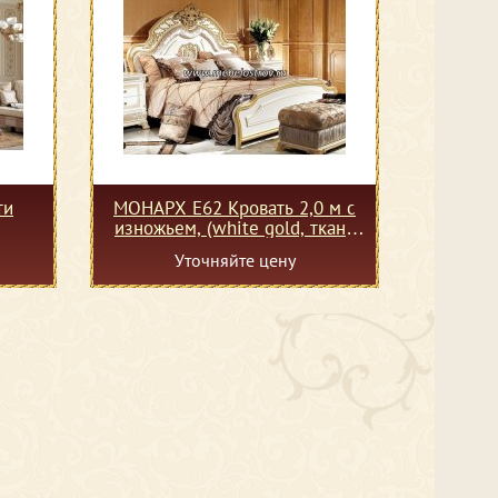
ти
МОНАРХ Е62 Кровать 2,0 м c
изножьем, (white gold, ткань
SAKI-46A)
Уточняйте цену