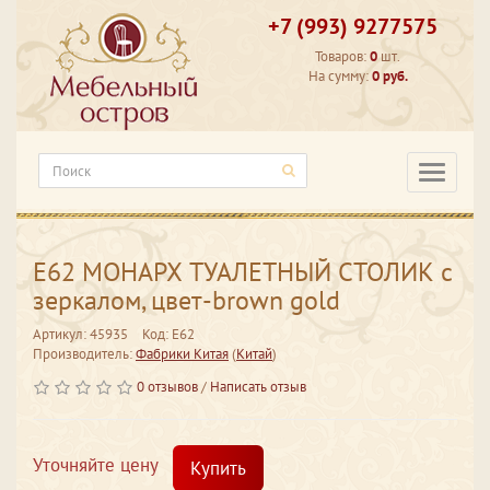
+7 (993) 9277575
Товаров:
0
шт.
На сумму:
0 руб.
Категори
Е62 МОНАРХ ТУАЛЕТНЫЙ СТОЛИК с
зеркалом, цвет-brown gold
Артикул: 45935
Код: Е62
Производитель:
Фабрики Китая
(
Китай
)
0 отзывов
/
Написать отзыв
Уточняйте цену
Купить