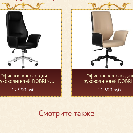
Офисное кресло для
Офисное кресло для
уководителей DOBRIN
руководителей DOBR
COLTON, черный
MAXWELL, кремово-чер
12 990 руб.
11 690 руб.
Смотрите также