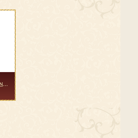
IN
ный