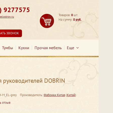
3) 9277575
Товаров:
0
шт.
lostrov.ru
На сумму:
0 руб.
ЗАТЬ ЗВОНОК
Тумбы
Кухни
Прочая мебель
Еще
я руководителей DOBRIN
H-M_EL-grey
Производитель:
Фабрики Китая
(
Китай
)
ь отзыв