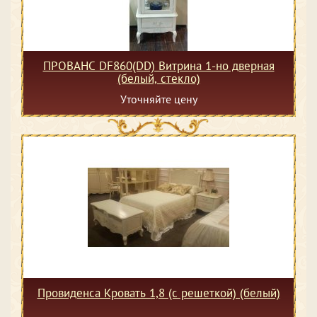
ПРОВАНС DF860(DD) Витрина 1-но дверная
(белый, стекло)
Уточняйте цену
Провиденса Кровать 1,8 (с решеткой) (белый)