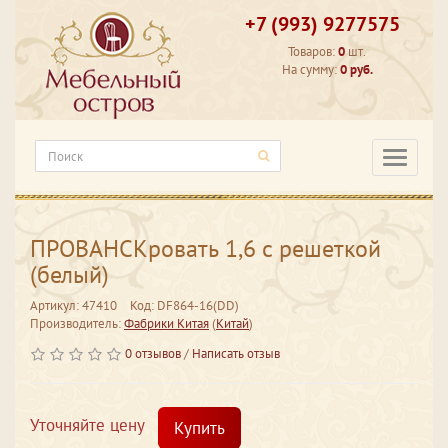
+7 (993) 9277575
Товаров:
0
шт.
На сумму:
0 руб.
Категори
ПРОВАНСКровать 1,6 с решеткой
(белый)
Артикул: 47410
Код: DF864-16(DD)
Производитель:
Фабрики Китая
(
Китай
)
0 отзывов
/
Написать отзыв
Уточняйте цену
Купить