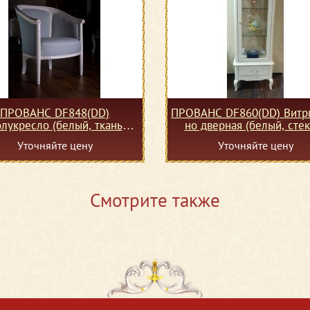
ПРОВАНС DF848(DD)
ПРОВАНС DF860(DD) Витри
лукресло (белый, ткань
но дверная (белый, стек
В-316-9/B-317-9)
Уточняйте цену
Уточняйте цену
Смотрите также