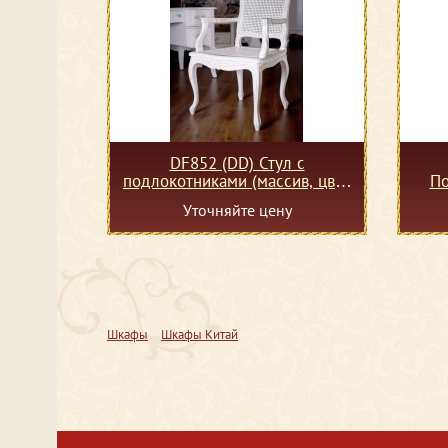
DF852 (DD) Стул с
подлокотниками (массив, цвет
По
белый)
Уточняйте цену
Шкафы
Шкафы Китай