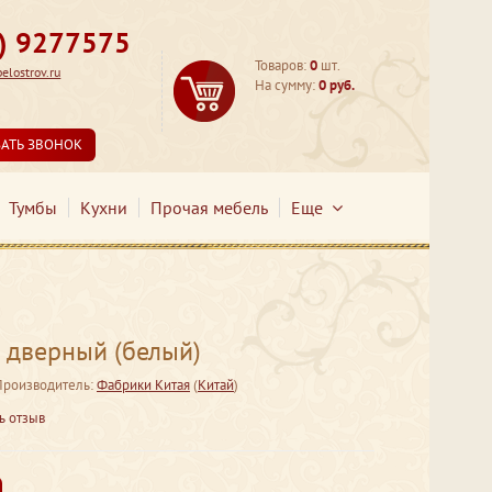
3) 9277575
Товаров:
0
шт.
lostrov.ru
На сумму:
0 руб.
ЗАТЬ ЗВОНОК
Тумбы
Кухни
Прочая мебель
Еще
дверный (белый)
Производитель:
Фабрики Китая
(
Китай
)
ь отзыв