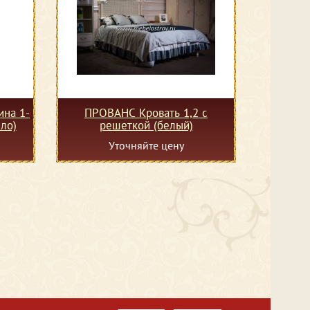
на 1-
ПРОВАНС Кровать 1,2 с
ло)
решеткой (белый)
Уточняйте цену