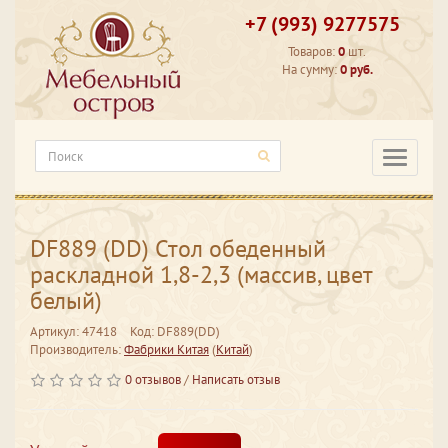
+7 (993) 9277575
Товаров:
0
шт.
На сумму:
0 руб.
Категори
DF889 (DD) Стол обеденный
раскладной 1,8-2,3 (массив, цвет
белый)
Артикул: 47418
Код: DF889(DD)
Производитель:
Фабрики Китая
(
Китай
)
0 отзывов
/
Написать отзыв