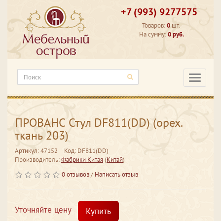
+7 (993) 9277575
Товаров:
0
шт.
На сумму:
0 руб.
Категори
ПРОВАНС Стул DF811(DD) (орех.
ткань 203)
Артикул: 47152
Код: DF811(DD)
Производитель:
Фабрики Китая
(
Китай
)
0 отзывов
/
Написать отзыв
Уточняйте цену
Купить