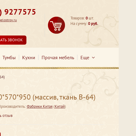
3) 9277575
Товаров:
0
шт.
lostrov.ru
На сумму:
0 руб.
ЗАТЬ ЗВОНОК
Тумбы
Кухни
Прочая мебель
Еще
64)
*570*950 (массив, ткань B-64)
Производитель:
Фабрики Китая
(
Китай
)
ь отзыв