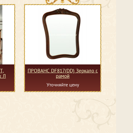
Т,
ПРОВАНС DF817(DD) Зеркало с
к Л
рамой
Уточняйте цену