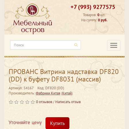
+7 (993) 9277575
Товаров:
0
шт.
На сумму:
0 руб.
Категори
ПРОВАНС Витрина надставка DF820
(DD) к буфету DF8031 (массив)
Артикул: 54167
Код: DF820 (DD)
Производитель:
Фабрики Китая
(
Китай
)
0 отзывов
/
Написать отзыв
Уточняйте цену
Купить