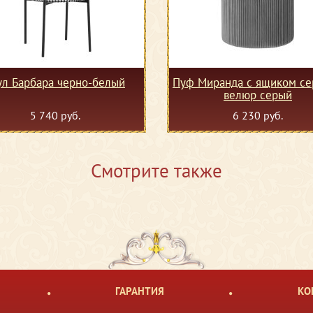
ул Барбара черно-белый
Пуф Миранда с ящиком се
велюр серый
5 740 руб.
6 230 руб.
Смотрите также
ГАРАНТИЯ
КО