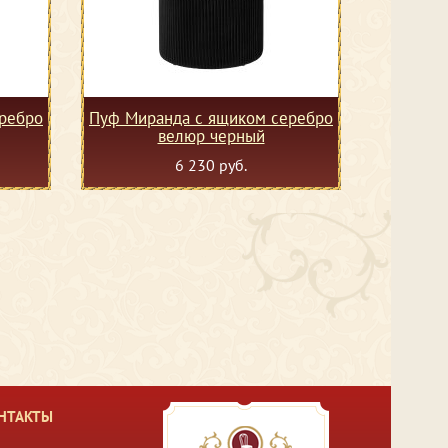
ребро
Пуф Миранда с ящиком серебро
велюр черный
6 230 руб.
НТАКТЫ