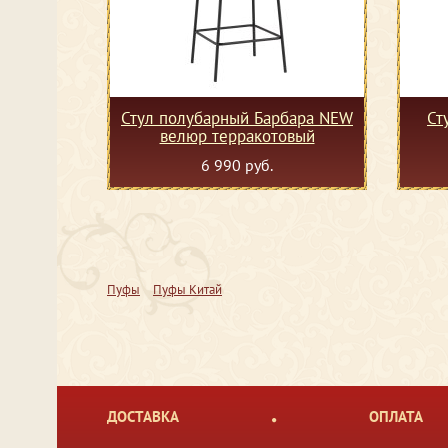
Стул полубарный Барбара NEW
Ст
велюр терракотовый
6 990 руб.
Пуфы
Пуфы Китай
ДОСТАВКА
ОПЛАТА