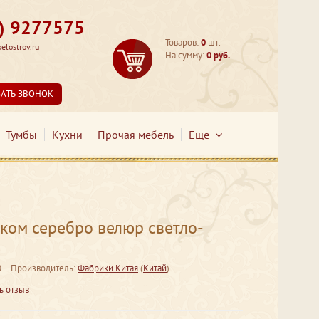
3) 9277575
Товаров:
0
шт.
lostrov.ru
На сумму:
0 руб.
ЗАТЬ ЗВОНОК
Тумбы
Кухни
Прочая мебель
Еще
ком серебро велюр светло-
0
Производитель:
Фабрики Китая
(
Китай
)
ь отзыв