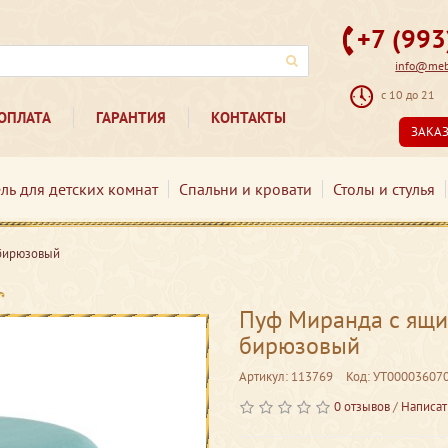
+7 (99
info@mebe
с 10 до 21
ОПЛАТА
ГАРАНТИЯ
КОНТАКТЫ
ЗАКА
ль для детских комнат
Спальни и кровати
Столы и стулья
-бирюзовый
Пуф Миранда с ящи
бирюзовый
Артикул: 113769
Код: УТ00003607
0 отзывов
/
Написат