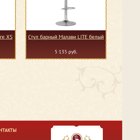
ге XS
Стул барный Малави LITE белый
5 135 руб.
НТАКТЫ