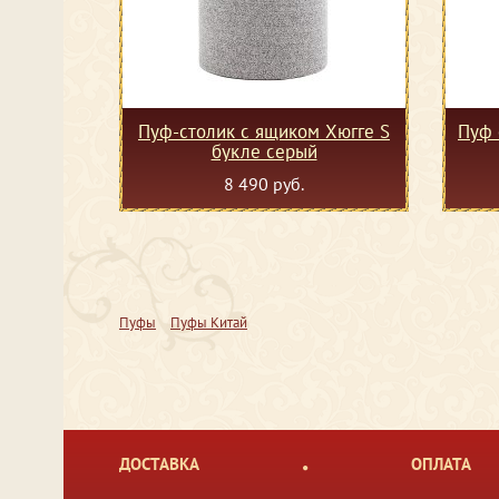
Пуф-столик с ящиком Хюгге S
Пуф 
букле серый
8 490 руб.
Пуфы
Пуфы Китай
ДОСТАВКА
ОПЛАТА