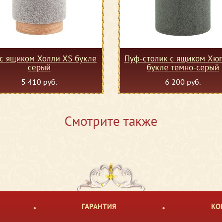
с ящиком Холли XS букле
Пуф-столик с ящиком Хюг
серый
букле темно-серый
5 410 руб.
6 200 руб.
Смотрите также
ГАРАНТИЯ
КО