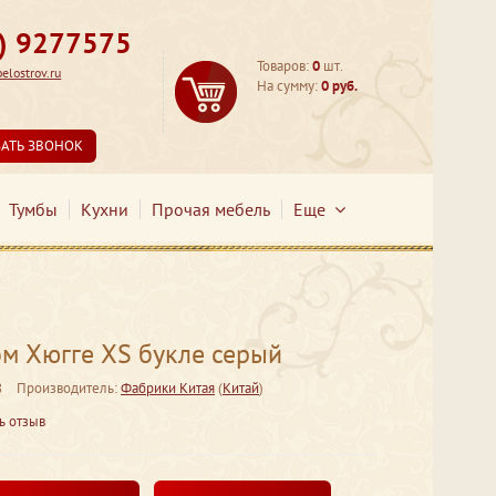
3) 9277575
Товаров:
0
шт.
lostrov.ru
На сумму:
0 руб.
ЗАТЬ ЗВОНОК
Тумбы
Кухни
Прочая мебель
Еще
м Хюгге XS букле серый
8
Производитель:
Фабрики Китая
(
Китай
)
ь отзыв