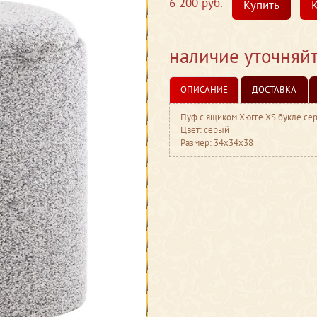
6 200 руб.
Купить
К
наличие уточняй
ОПИСАНИЕ
ДОСТАВКА
Пуф с ящиком Хюгге XS букле се
Цвет: серый
Размер: 34x34x38