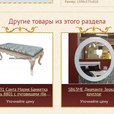
Размер: 1390x575x810
Другие товары из этого раздела
31 Санта Мария Банкетка
SB63ME Диаманте Зерк
нь 8801 с пуговицами (без
круглое
розочек)
Уточняйте цену
Уточняйте цену