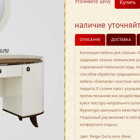
Уточняйте цену
Купить
наличие уточняй
ОПИСАНИЕ
ДОСТАВКА
Коллекция мебели для спальни «
традициях лучших итальянских д
современной мебельной моды. И
способов обработки традиционно
мебель «Diamante» поистине неп
покрыты 8 слоями лака с улучшен
против механических воздействий.
красе текстуру натурального шп
Фурнитура наилучшего качества п
Модельный ряд включает в себя 
комфортного отдыха.
Цвет: Beige-Della noce (беж)