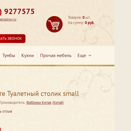
3) 9277575
Товаров:
0
шт.
lostrov.ru
На сумму:
0 руб.
ЗАТЬ ЗВОНОК
Тумбы
Кухни
Прочая мебель
Еще
е Туалетный столик small
Производитель:
Фабрики Китая
(
Китай
)
ь отзыв