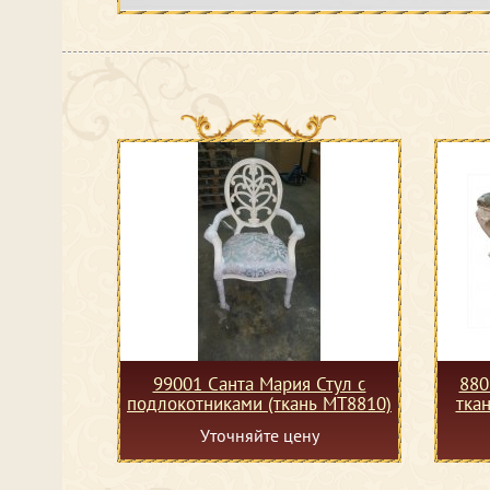
99001 Санта Мария Стул с
880
подлокотниками (ткань МТ8810)
тка
Уточняйте цену