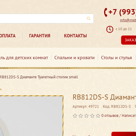
+7 (99
info@mebe
с 10 до 21
ОПЛАТА
ГАРАНТИЯ
КОНТАКТЫ
ЗАКА
ль для детских комнат
Спальни и кровати
Столы и стулья
RB812DS-S Диаманте Туалетный столик small
RB812DS-S Диамант
Артикул: 49721
Код: RB812DS-S
0 отзывов
/
Написат