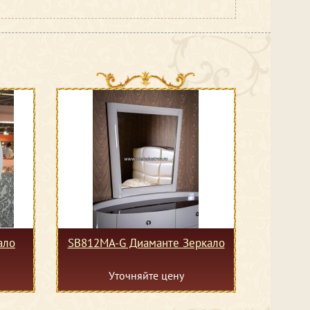
ало
SB812MA-G Диаманте Зеркало
Уточняйте цену