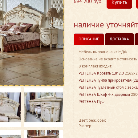
694 200 руб.
Купить
наличие уточняй
ОПИСАНИЕ
ДОСТАВКА
Мебель выполнена из МДФ
Основание не входит в стоимость
В комплект входит:
РЕГГЕНЗА Кровать 1,8*2,0
2165x2
РЕГГЕНЗА Тумба прикроватная (2
РЕГГЕНЗА Туалетный стол с зерк
РЕГГЕНЗА Шкаф 4-х дверный
280
РЕГГЕНЗА Пуф
Цвет: беж, орех
Размер: