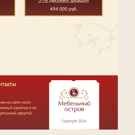
5-ти дверным шкафом
494 000 руб.
НТАКТЫ
ия на сайте носят
онный характер и не
публичной офертой.
Copyright 2026