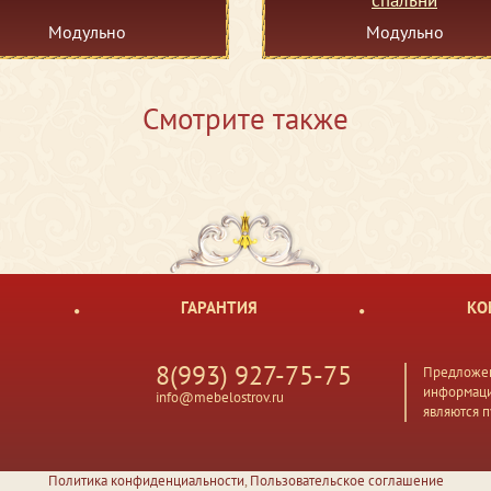
спальни
Модульно
Модульно
Смотрите также
ГАРАНТИЯ
КО
8(993) 927-75-75
Предложен
информаци
info@mebelostrov.ru
являются 
Политика конфиденциальности
,
Пользовательское соглашение