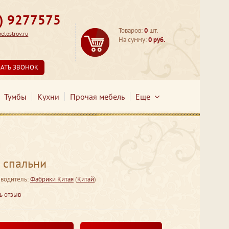
3) 9277575
Товаров:
0
шт.
lostrov.ru
На сумму:
0 руб.
ЗАТЬ ЗВОНОК
Тумбы
Кухни
Прочая мебель
Еще
 спальни
водитель:
Фабрики Китая
(
Китай
)
ь отзыв