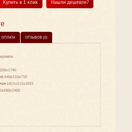
Купить в 1 клик
Нашли дешевле?
те
ОПЛАТА
ОТЗЫВОВ (0)
 кровати
200x1740
шт)
640x510x750
алом
1815x515x2035
0x680x2400