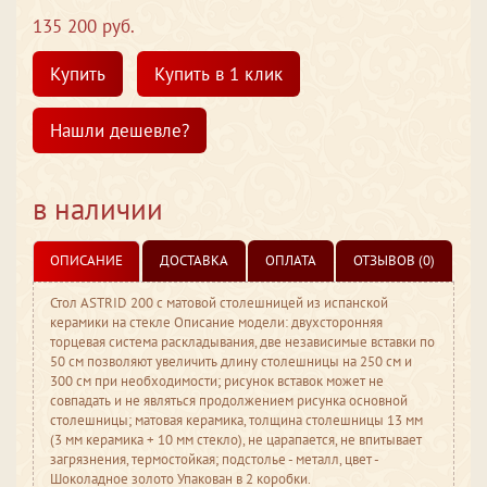
135 200 руб.
Купить
Купить в 1 клик
Нашли дешевле?
в наличии
ОПИСАНИЕ
ДОСТАВКА
ОПЛАТА
ОТЗЫВОВ (0)
Стол ASTRID 200 с матовой столешницей из испанской
керамики на стекле Описание модели: двухсторонняя
торцевая система раскладывания, две независимые вставки по
50 см позволяют увеличить длину столешницы на 250 см и
300 см при необходимости; рисунок вставок может не
совпадать и не являться продолжением рисунка основной
столешницы; матовая керамика, толщина столешницы 13 мм
(3 мм керамика + 10 мм стекло), не царапается, не впитывает
загрязнения, термостойкая; подстолье - металл, цвет -
Шоколадное золото Упакован в 2 коробки.