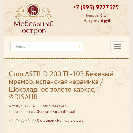
+7 (993) 9277575
Товаров:
0
шт.
На сумму:
0 руб.
Категори
Стол ASTRID 200 TL-102 Бежевый
мрамор, испанская керамика /
Шоколадное золото каркас,
®DISAUR
Артикул: 122841
Код: 626M05476
Производитель:
Фабрики Китая
(
Китай
)
0 отзывов
/
Написать отзыв