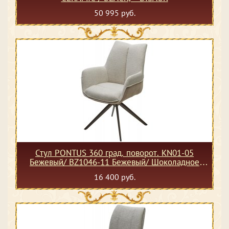
50 995 руб.
Стул PONTUS 360 град. поворот. KN01-05
Бежевый/ BZ1046-11 Бежевый/ Шоколадное
золото, ®DISAUR
16 400 руб.