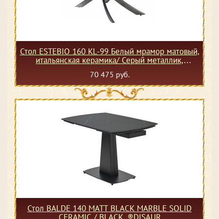
Стол ESTEBIO 160 KL-99 Белый мрамор матовый,
итальянская керамика/ Серый металлик,
®DISAUR
70 475 руб.
Стол BALDE 140 MATT BLACK MARBLE SOLID
CERAMIC / BLACK, ®DISAUR