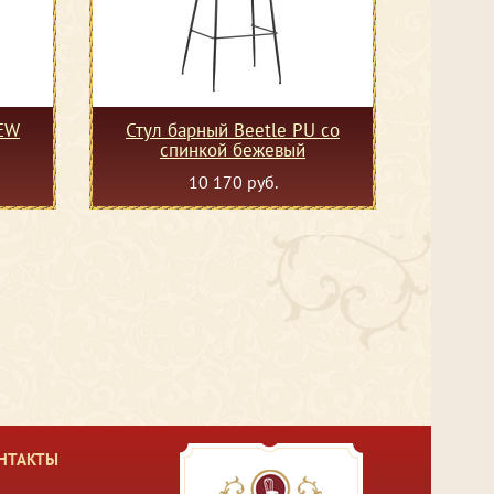
NEW
Стул барный Beetle PU со
спинкой бежевый
10 170 руб.
НТАКТЫ