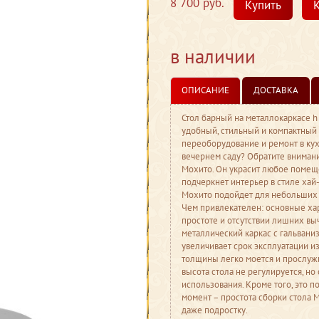
8 700 руб.
Купить
К
в наличии
ОПИСАНИЕ
ДОСТАВКА
Стол барный на металлокаркасе h
удобный, стильный и компактный 
переоборудование и ремонт в кух
вечернем саду? Обратите внимани
Мохито. Он украсит любое помеще
подчеркнет интерьер в стиле хай-
Мохито подойдет для небольших
Чем привлекателен: основные ха
простоте и отсутствии лишних вы
металлический каркас с гальваниз
увеличивает срок эксплуатации 
толщины легко моется и прослужи
высота стола не регулируется, н
использования. Кроме того, это 
момент – простота сборки стола 
даже подростку.