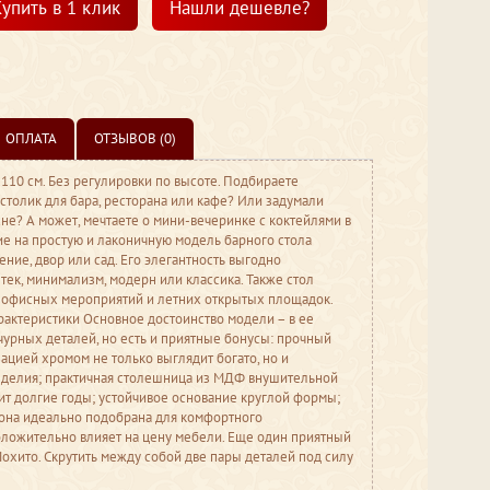
упить в 1 клик
Нашли дешевле?
ОПЛАТА
ОТЗЫВОВ (0)
 110 см. Без регулировки по высоте. Подбираете
столик для бара, ресторана или кафе? Или задумали
не? А может, мечтаете о мини-вечеринке с коктейлями в
е на простую и лаконичную модель барного стола
ние, двор или сад. Его элегантность выгодно
тек, минимализм, модерн или классика. Также стол
 офисных мероприятий и летних открытых площадок.
рактеристики Основное достоинство модели – в ее
чурных деталей, но есть и приятные бонусы: прочный
ацией хромом не только выглядит богато, но и
изделия; практичная столешница из МДФ внушительной
т долгие годы; устойчивое основание круглой формы;
о она идеально подобрана для комфортного
положительно влияет на цену мебели. Еще один приятный
Мохито. Скрутить между собой две пары деталей под силу