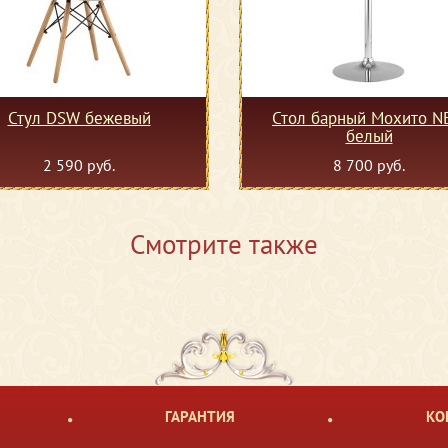
Стул DSW бежевый
Стол барный Мохито 
белый
2 590 руб.
8 700 руб.
Смотрите также
ГАРАНТИЯ
КО