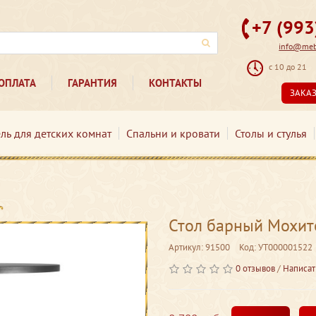
+7 (99
info@mebe
с 10 до 21
ОПЛАТА
ГАРАНТИЯ
КОНТАКТЫ
ЗАКА
ль для детских комнат
Спальни и кровати
Столы и стулья
Стол барный Мохи
Артикул: 91500
Код: УТ000001522
0 отзывов
/
Написат