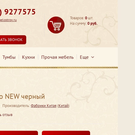
3) 9277575
Товаров:
0
шт.
lostrov.ru
На сумму:
0 руб.
ЗАТЬ ЗВОНОК
Тумбы
Кухни
Прочая мебель
Еще
то NEW черный
Производитель:
Фабрики Китая
(
Китай
)
ь отзыв