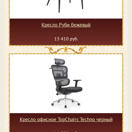
Кресло Руби бежевый
13 410 руб.
Кресло офисное TopChairs Techno черный