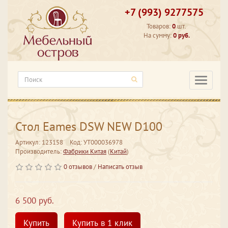
+7 (993) 9277575
Товаров:
0
шт.
На сумму:
0 руб.
Категори
Стол Eames DSW NEW D100
Артикул: 123158
Код: УТ000036978
Производитель:
Фабрики Китая
(
Китай
)
0 отзывов
/
Написать отзыв
6 500 руб.
Купить
Купить в 1 клик