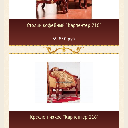
Столик кофейный "Карпентер 216"
59 850 руб.
Кресло низкое "Карпентер 216"