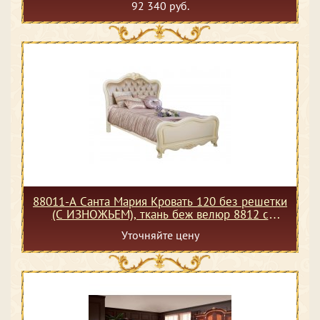
92 340 руб.
88011-A Санта Мария Кровать 120 без решетки
(С ИЗНОЖЬЕМ), ткань беж велюр 8812 с
пуговицами
Уточняйте цену