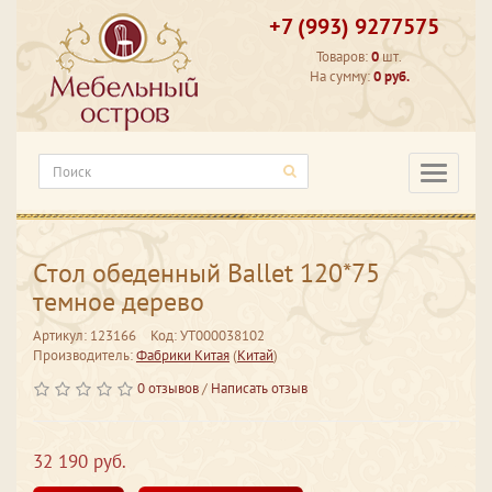
+7 (993) 9277575
Товаров:
0
шт.
На сумму:
0 руб.
Категори
Стол обеденный Ballet 120*75
темное дерево
Артикул: 123166
Код: УТ000038102
Производитель:
Фабрики Китая
(
Китай
)
0 отзывов
/
Написать отзыв
32 190 руб.