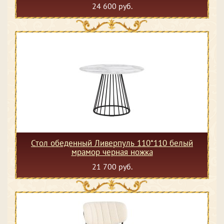
24 600 руб.
Стол обеденный Ливерпуль 110*110 белый
мрамор черная ножка
21 700 руб.