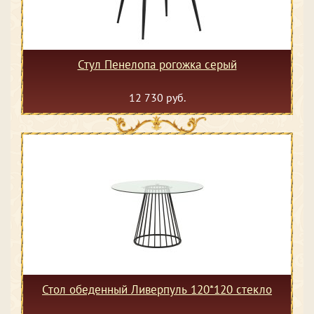
Стул Пенелопа рогожка серый
12 730 руб.
Стол обеденный Ливерпуль 120*120 стекло