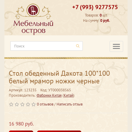
+7 (993) 9277575
Товаров:
0
шт.
На сумму:
0 руб.
Категори
Стол обеденный Дакота 100*100
белый мрамор ножки черные
Артикул: 123235
Код: УТ000038565
Производитель:
Фабрики Китая
(
Китай
)
0 отзывов
/
Написать отзыв
16 980 руб.