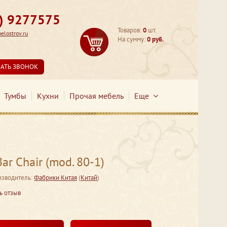
3) 9277575
Товаров:
0
шт.
lostrov.ru
На сумму:
0 руб.
ЗАТЬ ЗВОНОК
Тумбы
Кухни
Прочая мебель
Еще
ar Chair (mod. 80-1)
зводитель:
Фабрики Китая
(
Китай
)
ь отзыв