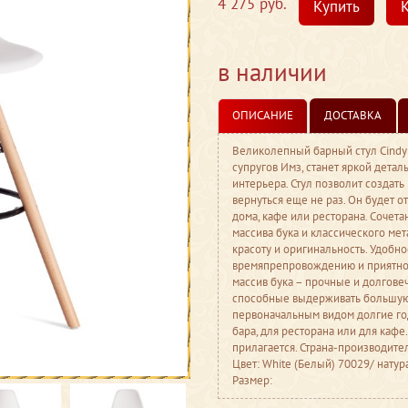
4 275 руб.
Купить
К
в наличии
ОПИСАНИЕ
ДОСТАВКА
Великолепный барный стул Cindy 
супругов Имз, станет яркой дета
интерьера. Стул позволит создать
вернуться еще не раз. Он будет 
дома, кафе или ресторана. Сочета
массива бука и классического ме
красоту и оригинальность. Удобн
времяпрепровождению и приятном
массив бука – прочные и долгове
способные выдерживать большую н
первоначальным видом долгие год
бара, для ресторана или для кафе.
прилагается. Страна-производите
Цвет: White (Белый) 70029/ нату
Размер: