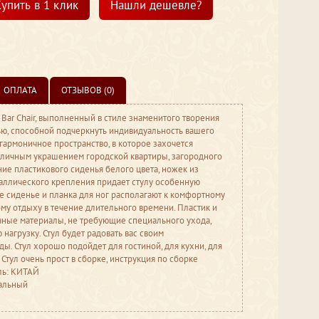
упить в 1 клик
Нашли дешевле?
ОПЛАТА
ОТЗЫВОВ (0)
Bar Chair, выполненный в стиле знаменитого творения
лью, способной подчеркнуть индивидуальность вашего
 гармоничное пространство, в которое захочется
отличным украшением городской квартиры, загородного
ние пластикового сиденья белого цвета, ножек из
таллического крепления придает стулу особенную
ое сиденье и планка для ног располагают к комфортному
у отдыху в течение длительного времени. Пластик и
чные материалы, не требующие специального ухода,
агрузку. Стул будет радовать вас своим
ы. Стул хорошо подойдет для гостиной, для кухни, для
 Стул очень прост в сборке, инструкция по сборке
ль: КИТАЙ
ральный