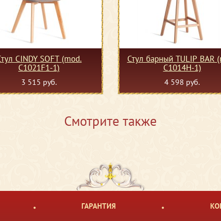
Стул CINDY SOFT (mod.
Стул барный TULIP BAR (
C1021F1-1)
C1014H-1)
3 515 руб.
4 598 руб.
Смотрите также
ГАРАНТИЯ
КО