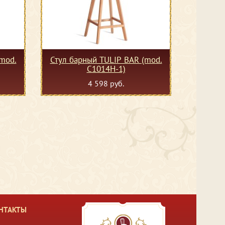
mod.
Стул барный TULIP BAR (mod.
C1014H-1)
4 598 руб.
НТАКТЫ