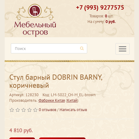
+7 (993) 9277575
Товаров:
0
шт.
На сумму:
0 руб.
Категори
Стул барный DOBRIN BARNY,
коричневый
Артикул: 128230
Код: LM-5022_CH-M_EL-brown
Производитель:
Фабрики Китая
(
Китай
)
0 отзывов
/
Написать отзыв
4 810 руб.