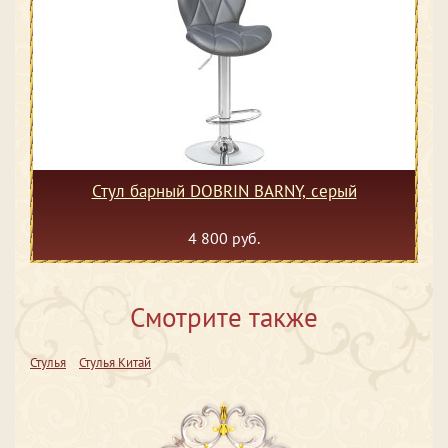
Стул барный DOBRIN BARNY, серый
4 800 руб.
Смотрите также
Стулья
Стулья Китай