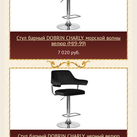
Стул барный DOBRIN CHARLY, морской волны
велюр (MJ9-99)
7 020 руб.
Стул барный DOBRIN CHARLY, черный велюр