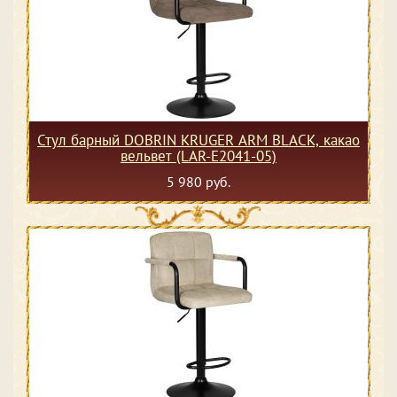
Стул барный DOBRIN KRUGER ARM BLACK, какао
вельвет (LAR-E2041-05)
5 980 руб.