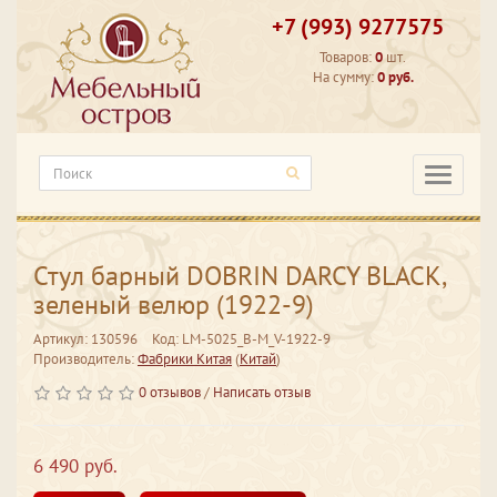
+7 (993) 9277575
Товаров:
0
шт.
На сумму:
0 руб.
Категори
Стул барный DOBRIN DARCY BLACK,
зеленый велюр (1922-9)
Артикул: 130596
Код: LM-5025_B-M_V-1922-9
Производитель:
Фабрики Китая
(
Китай
)
0 отзывов
/
Написать отзыв
6 490 руб.