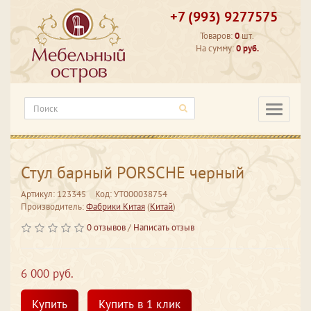
+7 (993) 9277575
Товаров:
0
шт.
На сумму:
0 руб.
Категори
Стул барный PORSCHE черный
Артикул: 123345
Код: УТ000038754
Производитель:
Фабрики Китая
(
Китай
)
0 отзывов
/
Написать отзыв
6 000 руб.
Купить
Купить в 1 клик