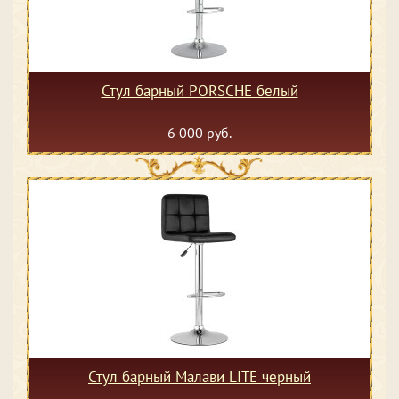
Стул барный PORSCHE белый
6 000 руб.
Стул барный Малави LITE черный