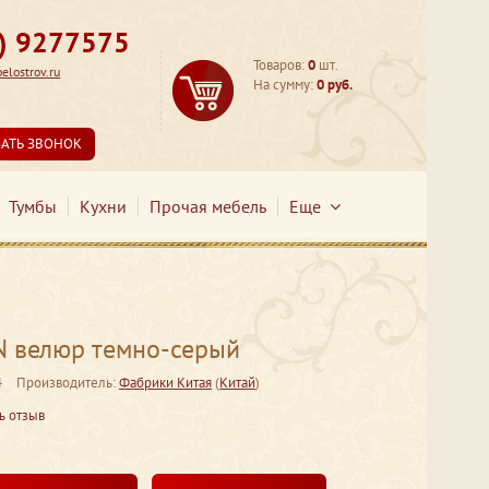
3) 9277575
Товаров:
0
шт.
lostrov.ru
На сумму:
0 руб.
ЗАТЬ ЗВОНОК
Тумбы
Кухни
Прочая мебель
Еще
 N велюр темно-серый
4
Производитель:
Фабрики Китая
(
Китай
)
ь отзыв