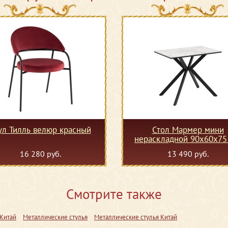
ул Тилль велюр красный
Стол Мармер мини
нераскладной 90х60х75
GOLD JADE, подстолье м
16 280 руб.
13 490 руб.
черный
Смотрите также
 Китай
Металлические стулья
Металлические стулья Китай