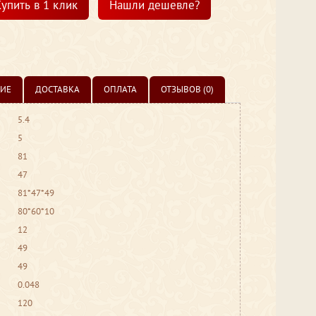
упить в 1 клик
Нашли дешевле?
ИЕ
ДОСТАВКА
ОПЛАТА
ОТЗЫВОВ (0)
5.4
5
81
47
81*47*49
80*60*10
12
49
49
0.048
120