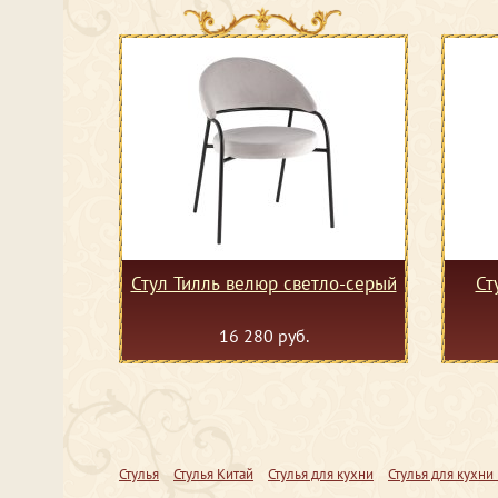
Стул Тилль велюр светло-серый
Ст
16 280 руб.
Стулья
Стулья Китай
Стулья для кухни
Стулья для кухни