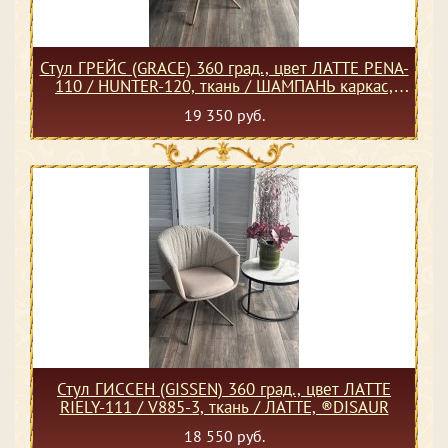
Стул ГРЕЙС (GRACE) 360 град., цвет ЛАТТЕ PENA-
110 / HUNTER-120, ткань / ШАМПАНЬ каркас,
®DISAUR
19 350 руб.
Стул ГИССЕН (GISSEN) 360 град., цвет ЛАТТЕ
RIELY-111 / V885-3, ткань / ЛАТТЕ, ®DISAUR
18 550 руб.