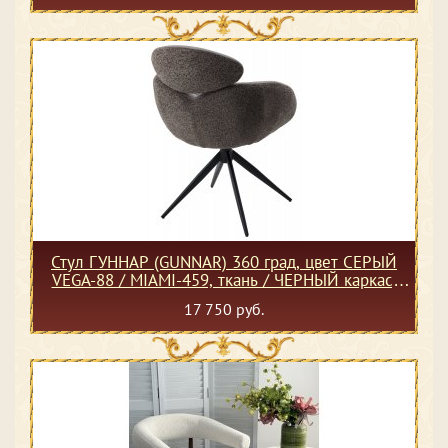
Стул ГУННАР (GUNNAR) 360 град, цвет СЕРЫЙ
VEGA-88 / MIAMI-459, ткань / ЧЕРНЫЙ каркас,
®DISAUR
17 750 руб.