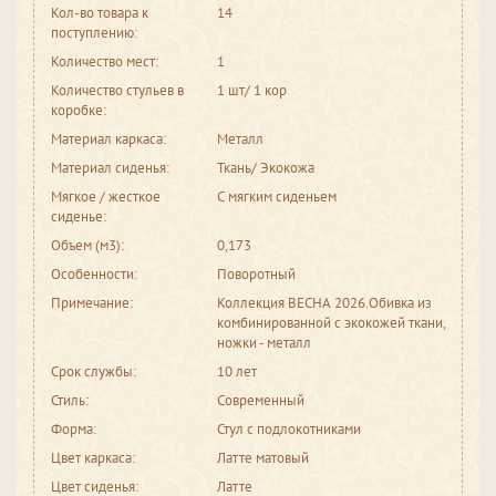
Кол-во товара к
14
поступлению:
Количество мест:
1
Количество стульев в
1 шт/ 1 кор
коробке:
Материал каркаса:
Металл
Материал сиденья:
Ткань/ Экокожа
Мягкое / жесткое
С мягким сиденьем
сиденье:
Объем (м3):
0,173
Особенности:
Поворотный
Примечание:
Коллекция ВЕСНА 2026.Обивка из
комбинированной с экокожей ткани,
ножки - металл
Срок службы:
10 лет
Стиль:
Современный
Форма:
Стул с подлокотниками
Цвет каркаса:
Латте матовый
Цвет сиденья:
Латте