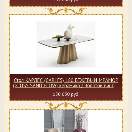
Стол КАРЛЕС (CARLES) 180 БЕЖЕВЫЙ МРАМОР
(GLOSS SAND FLOW) керамика / Золотой винтаж
каркас, ®DISAUR
150 650 руб.