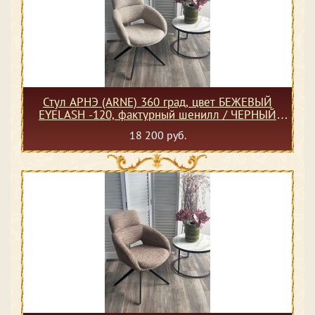
Стул АРНЭ (ARNE) 360 град, цвет БЕЖЕВЫЙ
EYELASH -120, фактурный шенилл / ЧЕРНЫЙ
каркас, ®DISAUR
18 200 руб.