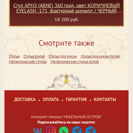
Стул АРНЭ (ARNE) 360 град, цвет КОРИЧНЕВЫЙ
EYELASH -171, фактурный шенилл / ЧЕРНЫЙ
каркас, ®DISAUR
18 200 руб.
Смотрите также
Стулья
Стулья Китай
Стулья для кухни
Стулья для кухни Китай
Металлические стулья
Металлические стулья Китай
ДОСТАВКА
ОПЛАТА
ГАРАНТИЯ
КОНТАКТЫ
Интернет-магазин "МЕБЕЛЬНЫЙ ОСТРОВ"
Подписывайтесь на наши соцсети: