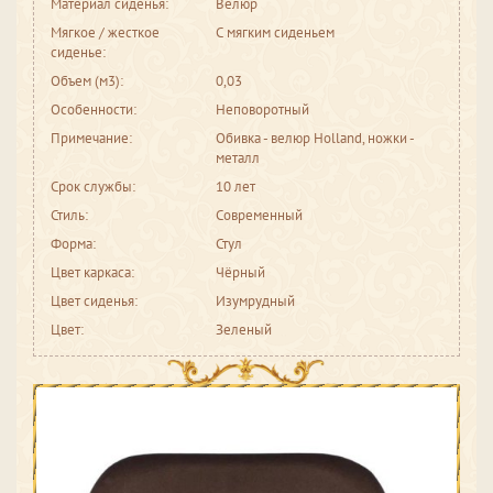
Материал сиденья:
Велюр
Мягкое / жесткое
С мягким сиденьем
сиденье:
Объем (м3):
0,03
Особенности:
Неповоротный
Примечание:
Обивка - велюр Holland, ножки -
металл
Срок службы:
10 лет
Стиль:
Современный
Форма:
Стул
Цвет каркаса:
Чёрный
Цвет сиденья:
Изумрудный
Цвет:
Зеленый