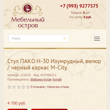
+7 (993) 9277575
Товаров:
0
шт.
На сумму:
0 руб.
Категори
Стул ПАКО H-30 Изумрудный, велюр
/ черный каркас М-City
Артикул: 132670
Код: 455M06211
Производитель:
Фабрики Китая
(
Китай
)
0 отзывов
/
Написать отзыв
4 700 руб.