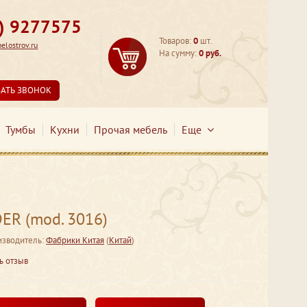
3) 9277575
Товаров:
0
шт.
lostrov.ru
На сумму:
0 руб.
ЗАТЬ ЗВОНОК
Тумбы
Кухни
Прочая мебель
Еще
ER (mod. 3016)
зводитель:
Фабрики Китая
(
Китай
)
ь отзыв