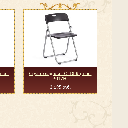
mod.
Стул складной FOLDER (mod.
3017H)
2 195 руб.