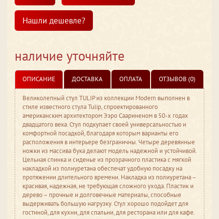
Нашли дешевле?
наличие уточняйте
ОПИСАНИЕ
ДОСТАВКА
ОПЛАТА
ОТЗЫВОВ (0)
Великолепный стул TULIP из коллекции Modern выполнен в
стиле известного стула Tulip, спроектированного
американским архитектором Ээро Саариненом в 50-х годах
двадцатого века. Стул подкупает своей универсальностью и
комфортной посадкой, благодаря которым варианты его
расположения в интерьере безграничны. Четыре деревянные
ножки из массива бука делают модель надежной и устойчивой.
Цельная спинка и сиденье из прозрачного пластика с мягкой
накладкой из полиуретана обеспечат удобную посадку на
протяжении длительного времени. Накладка из полиуретана –
красивая, надежная, не требующая сложного ухода. Пластик и
дерево – прочные и долговечные материалы, способные
выдерживать большую нагрузку. Стул хорошо подойдет для
гостиной, для кухни, для спальни, для ресторана или для кафе.