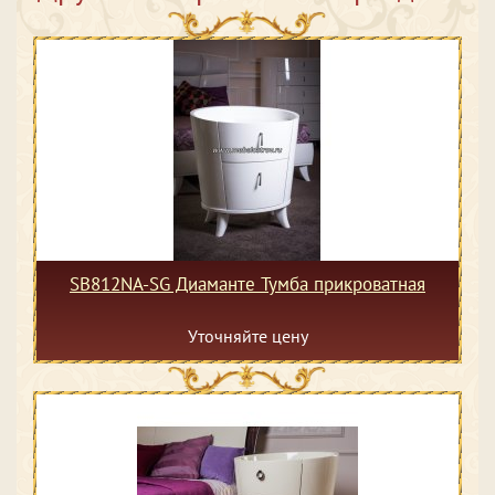
SB812NA-SG Диаманте Тумба прикроватная
Уточняйте цену