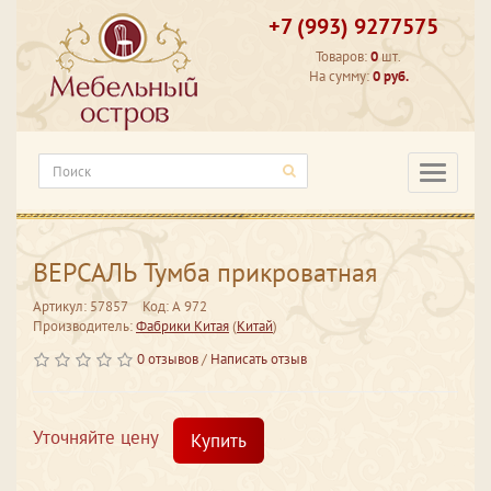
+7 (993) 9277575
Товаров:
0
шт.
На сумму:
0 руб.
Категори
ВЕРСАЛЬ Тумба прикроватная
Артикул: 57857
Код: А 972
Производитель:
Фабрики Китая
(
Китай
)
0 отзывов
/
Написать отзыв
Уточняйте цену
Купить