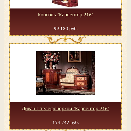
Консоль "Карпентер 216"
99 180 руб.
Диван с телефонеркой "Карпентер 216"
154 242 руб.