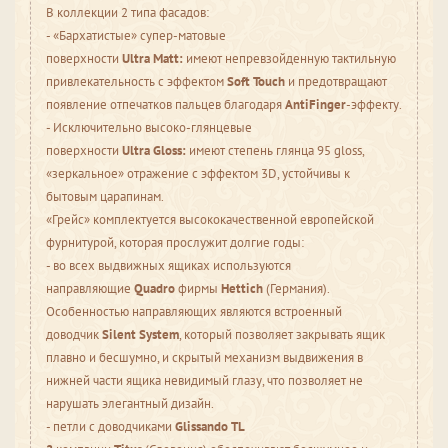
В коллекции 2 типа фасадов:
- «Бархатистые» супер-матовые
поверхности
Ultra
Matt:
имеют непревзойденную тактильную
привлекательность с эффектом
Soft
Touch
и предотвращают
появление отпечатков пальцев благодаря
AntiFinger
-эффекту.
- Исключительно высоко-глянцевые
поверхности
Ultra
Gloss:
имеют степень глянца 95 gloss,
«зеркальное» отражение с эффектом 3D, устойчивы к
бытовым царапинам.
«Грейс» комплектуется высококачественной европейской
фурнитурой, которая прослужит долгие годы:
- во всех выдвижных ящиках используются
направляющие
Quadro
фирмы
Hettich
(Германия).
Особенностью направляющих являются встроенный
доводчик
Silent System
, который позволяет закрывать ящик
плавно и бесшумно, и скрытый механизм выдвижения в
нижней части ящика невидимый глазу, что позволяет не
нарушать элегантный дизайн.
- петли с доводчиками
Glissando TL