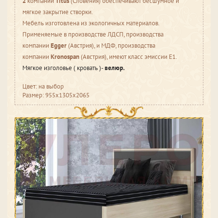
2
компании
Titus
(Словения) обеспечивают бесшумное и
мягкое закрытие створки.
Мебель изготовлена из экологичных материалов.
Применяемые в производстве ЛДСП, производства
компании
Egge
r
(Австрия), и МДФ, производства
компании
Kronospan
(Австрия), имеют класс эмиссии Е1.
Мягкое изголовье ( кровать )-
велюр
.
Цвет: на выбор
Размер: 955х1305х2065