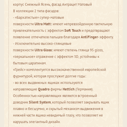
корпус Снежный Ясень, фасад Антрацит Матовый
В коллекции 2 типа фасадов:
- «Бархатистые» супер-матовые
поверхности
Ultra
Matt:
имеют непревзойденную тактильную
привлекательность с эффектом
Soft
Touch
и предотвращают
появление отпечатков пальцев благодаря
AntiFinger
-эффекту.
- Исключительно высоко-глянцевые
поверхности
Ultra
Gloss:
имеют степень глянца 95 gloss,
«зеркальное» отражение с эффектом 3D, устойчивы к
бытовым царапинам.
«Грейс» комплектуется высококачественной европейской
фурнитурой, которая прослужит долгие годы:
- во всех выдвижных ящиках используются
направляющие
Quadro
фирмы
Hettich
(Германия).
Особенностью направляющих являются встроенный
доводчик
Silent System
, который позволяет закрывать ящик
плавно и бесшумно, и скрытый механизм выдвижения в
нижней части ящика невидимый глазу, что позволяет не
нарушать элегантный дизайн.