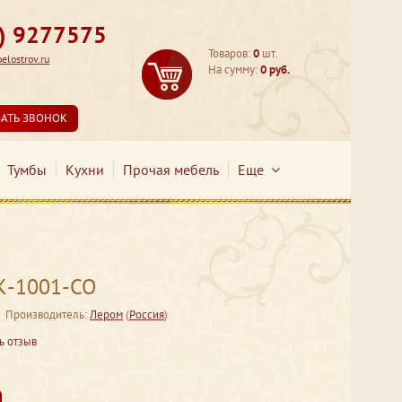
3) 9277575
Товаров:
0
шт.
lostrov.ru
На сумму:
0 руб.
ЗАТЬ ЗВОНОК
Тумбы
Кухни
Прочая мебель
Еще
К-1001-СО
Производитель:
Лером
(
Россия
)
ь отзыв