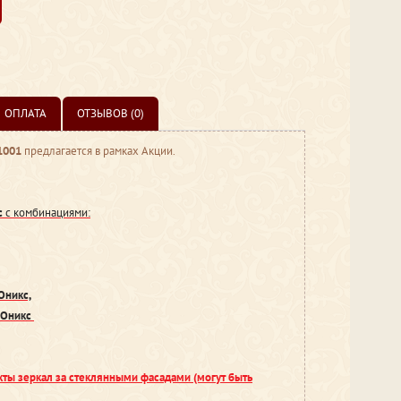
ОПЛАТА
ОТЗЫВОВ (0)
1001
предлагается в рамках Акции.
с
с комбинациями:
Оникс,
 Оникс
кты зеркал за стеклянными фасадами (могут быть