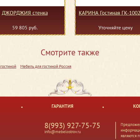
ДЖОРДЖИЯ стенка
КАРИНА Гостиная ГК-1002
59 805 руб.
Уточняйте цену
Смотрите также
 гостиной
Мебель для гостиной Россия
ГАРАНТИЯ
КО
8(993) 927-75-75
Предложен
информаци
info@mebelostrov.ru
являются 