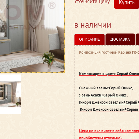
Уточняйте цену
Купить
в наличии
ОПИСАНИЕ
ДОСТАВКА
Композиция гостиной Карина
ГК-
Композиция в цвете Серый Оник
Снежный ясень+Серый Оникс,
Ясень Асахи+Серый Оникс,
Гикори Джексон светлый+Серый 
Гикори Джексон светлый+Серый
Цена
не включает в себя компле
приобретены отдельно).