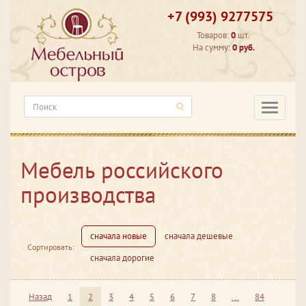
+7 (993) 9277575
Товаров:
0
шт.
На сумму:
0 руб.
Категори
Мебель российского
производства
сначала новые
сначала дешевые
Сортировать:
сначала дорогие
Назад
1
2
3
4
5
6
7
8
...
84