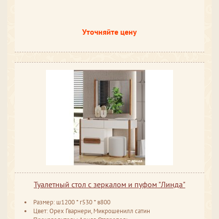
Уточняйте цену
Туалетный стол с зеркалом и пуфом "Линда"
Размер: ш1200 * г530 * в800
Цвет: Орех Гварнери, Микрошенилл сатин