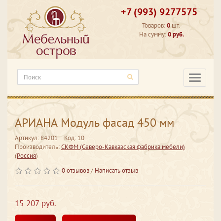
+7 (993) 9277575
Товаров:
0
шт.
На сумму:
0 руб.
Категори
АРИАНА Модуль фасад 450 мм
Артикул: 84201
Код: 10
Производитель:
СКФМ (Северо-Кавказская фабрика мебели)
(
Россия
)
0 отзывов
/
Написать отзыв
15 207 руб.