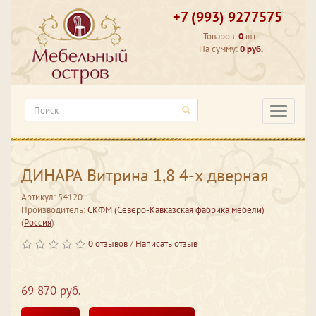
+7 (993) 9277575
Товаров:
0
шт.
На сумму:
0 руб.
Категори
ДИНАРА Витрина 1,8 4-х дверная
Артикул: 54120
Производитель:
СКФМ (Северо-Кавказская фабрика мебели)
(
Россия
)
0 отзывов
/
Написать отзыв
69 870 руб.