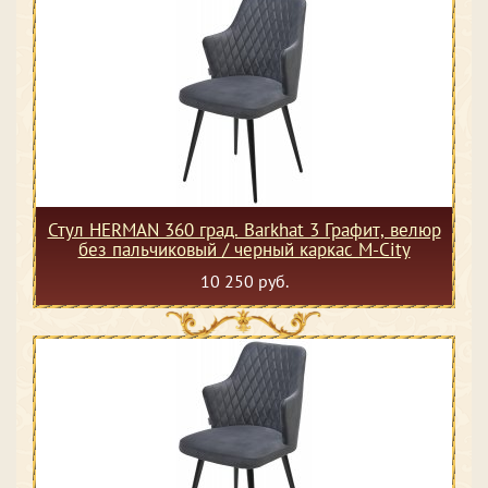
Стул HERMAN 360 град. Barkhat 3 Графит, велюр
без пальчиковый / черный каркас М-City
10 250 руб.