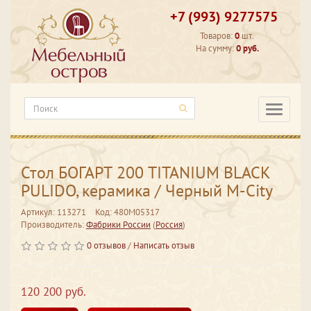
+7 (993) 9277575
Товаров:
0
шт.
На сумму:
0 руб.
Категори
Стол БОГАРТ 200 TITANIUM BLACK
PULIDO, керамика / Черный М-City
Артикул: 113271
Код: 480M05317
Производитель:
Фабрики России
(
Россия
)
0 отзывов
/
Написать отзыв
120 200 руб.