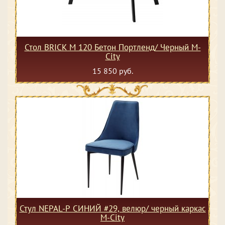
Стол BRICK M 120 Бетон Портленд/ Черный М-
City
15 850 руб.
Стул NEPAL-P СИНИЙ #29, велюр/ черный каркас
М-City