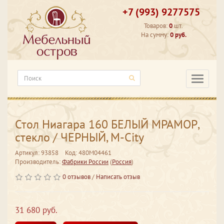
+7 (993) 9277575
Товаров:
0
шт.
На сумму:
0 руб.
Категори
Стол Ниагара 160 БЕЛЫЙ МРАМОР,
стекло / ЧЕРНЫЙ, М-City
Артикул: 93858
Код: 480M04461
Производитель:
Фабрики России
(
Россия
)
0 отзывов
/
Написать отзыв
31 680 руб.