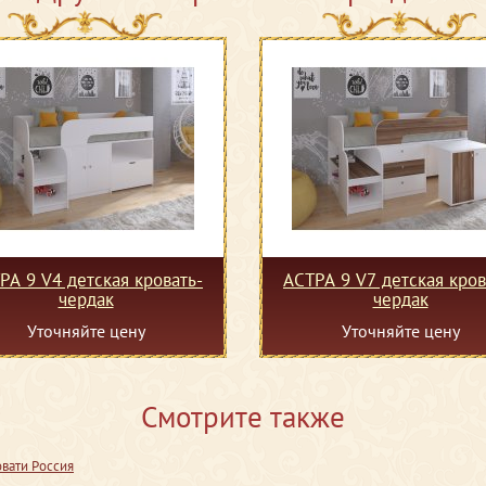
РА 9 V4 детская кровать-
АСТРА 9 V7 детская кров
чердак
чердак
Уточняйте цену
Уточняйте цену
Смотрите также
вати Россия