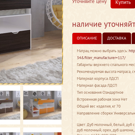
Уточняйте цену
Купить
наличие уточняй
ОПИСАНИЕ
ДОСТАВКА
Матрац можно выбрать здесь:
htt
34&filter_manufacturer=117/
Габариты верхнего спального ме
Рекомендуемая высота матраса, с
Материал корпуса ЛДСП
Материал фасада ЛДСП
Тип основания Стандартное
Встроенная рабочая зона Нет
Общий вес изделия, кг 70
Направление сборки Универсаль
Цвет: Дуб молочный, белый, дуб с
дуб молочный, орех, дуб шамони,