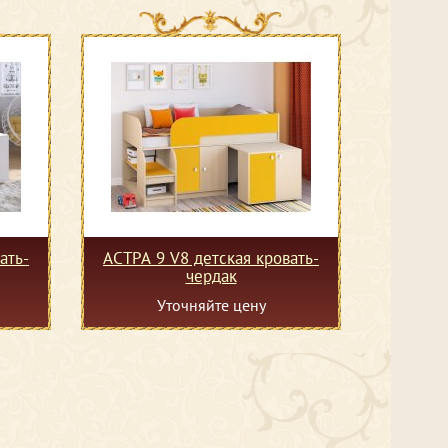
ать-
АСТРА 9 V8 детская кровать-
чердак
Уточняйте цену