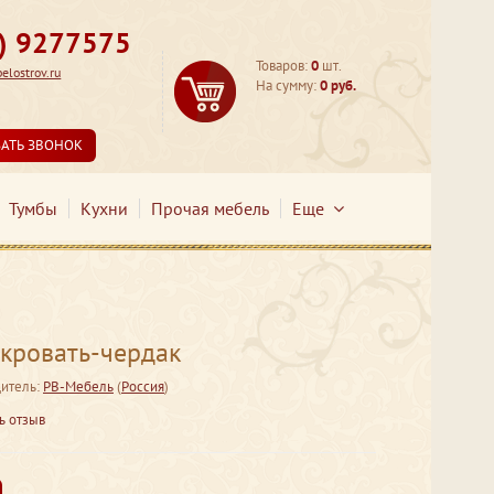
3) 9277575
Товаров:
0
шт.
lostrov.ru
На сумму:
0 руб.
ЗАТЬ ЗВОНОК
Тумбы
Кухни
Прочая мебель
Еще
 кровать-чердак
итель:
РВ-Мебель
(
Россия
)
ь отзыв