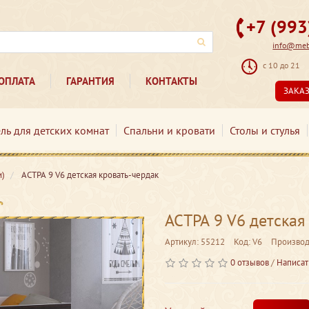
+7 (99
info@mebe
с 10 до 21
ОПЛАТА
ГАРАНТИЯ
КОНТАКТЫ
ЗАКА
ль для детских комнат
Спальни и кровати
Столы и стулья
и)
АСТРА 9 V6 детская кровать-чердак
АСТРА 9 V6 детская
Артикул: 55212
Код: V6
Производ
0 отзывов
/
Написат