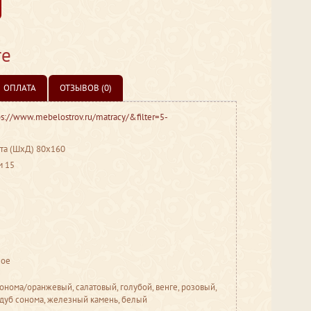
те
ОПЛАТА
ОТЗЫВОВ (0)
ps://www.mebelostrov.ru/matracy/&filter=5-
ста (ШхД) 80х160
м 15
ное
онома/оранжевый, салатовый, голубой, венге, розовый,
 дуб сонома, железный камень, белый