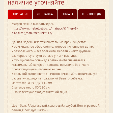
наличие уточняйте
ОПИСАНИЕ
ДОСТАВКА
ОПЛАТА
ОТЗЫВОВ (0)
Матрац можно выбрать здесь:
https://www.mebelostrov.ru/matracy/&filter=5-
34&filter_manufacturer=117/
Данная модель имеет значительные преимущества:
• оригинальное оформление, которое импонирует детям;
• безопасность – все элементы мебели имеют крупные
размеры, отсутствуют острые углы и выступы;
• функциональность – для ребенка обеспечивается
максимальный комфорт, кроватка оснащена бортиком,
препятствующими падению во сне
• большой выбор цветов – можно легко найти оптимальную
расцветку, исходя из пожеланий Вашего ребенка.
Изготовлена из ЛДСП 16 мм.
Спальное место 80*160 см.
В комплект уже входит выкатной ящик.
Цвет: белый/оранжевый, салатовый, голубой, Венге, розовый,
белый, Орех, дуб шамони