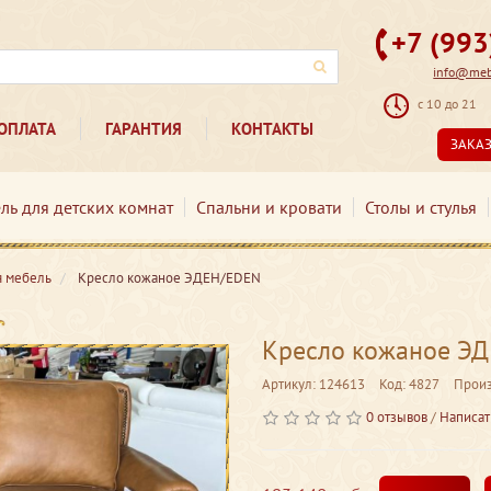
+7 (99
info@mebe
с 10 до 21
ОПЛАТА
ГАРАНТИЯ
КОНТАКТЫ
ЗАКА
ль для детских комнат
Спальни и кровати
Столы и стулья
я мебель
Кресло кожаное ЭДЕН/EDEN
Кресло кожаное Э
Артикул: 124613
Код: 4827
Произ
0 отзывов
/
Написат