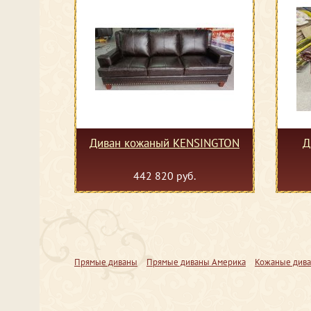
Диван кожаный KENSINGTON
Д
442 820 руб.
Прямые диваны
Прямые диваны Америка
Кожаные див