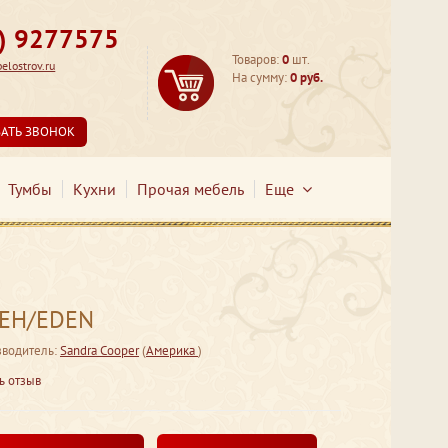
3) 9277575
Товаров:
0
шт.
lostrov.ru
На сумму:
0 руб.
ЗАТЬ ЗВОНОК
Тумбы
Кухни
Прочая мебель
Еще
ДЕН/EDEN
водитель:
Sandra Cooper
(
Америка
)
ь отзыв