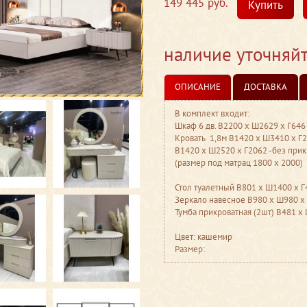
149 445 руб.
Купить
наличие уточняй
ОПИСАНИЕ
ДОСТАВКА
В комплект входит:
Шкаф 6 дв. ​​В2200 ​х Ш2629 ​х Г646
Кровать ​ ​1,8м В1420 ​х Ш3410 ​х
В1420 ​х Ш2520 ​х Г2062 -без при
(размер под матрац 1800 х 2000)
Стол туалетный ​В801 х Ш1400 х Г
Зеркало навесное ​В980 ​х Ш980 х
Тумба прикроватная (2шт) ​В481 ​х
Цвет: кашемир
Размер: