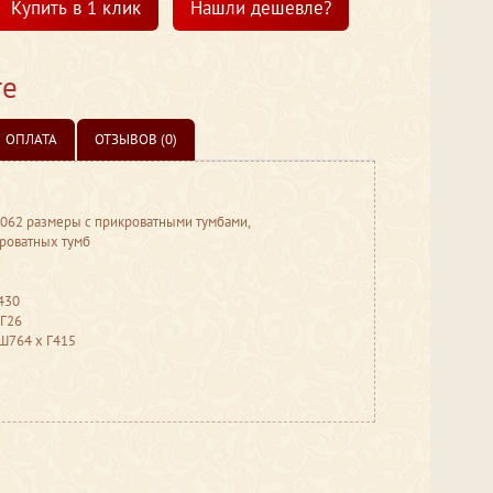
Купить в 1 клик
Нашли дешевле?
те
ОПЛАТА
ОТЗЫВОВ (0)
 Г2062 размеры с прикроватными тумбами,
кроватных тумб
430
 Г26
 Ш764 ​х Г415