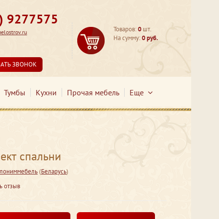
3) 9277575
Товаров:
0
шт.
lostrov.ru
На сумму:
0 руб.
ЗАТЬ ЗВОНОК
Тумбы
Кухни
Прочая мебель
Еще
кт спальни
лониммебель
(
Беларусь
)
ь отзыв