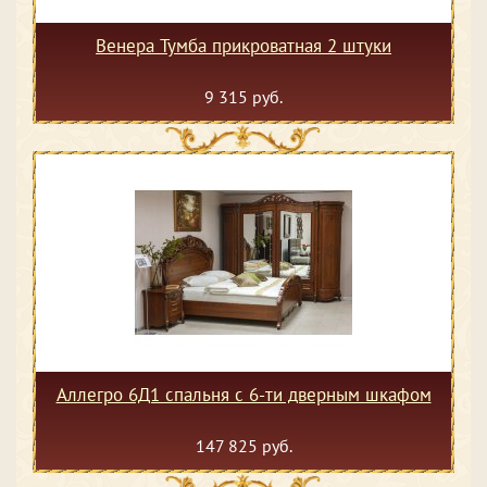
Венера Тумба прикроватная 2 штуки
9 315 руб.
Аллегро 6Д1 спальня с 6-ти дверным шкафом
147 825 руб.