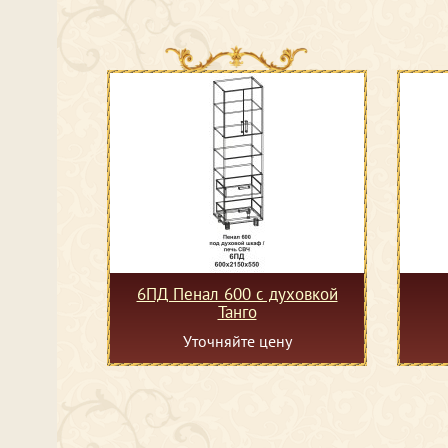
6ПД Пенал 600 с духовкой
Танго
Уточняйте цену