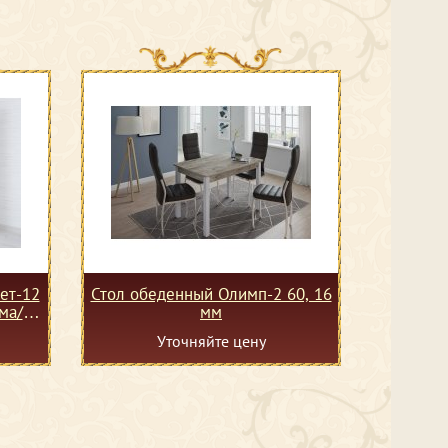
ет-12
Стол обеденный Олимп-2 60, 16
ма/
мм
Уточняйте цену