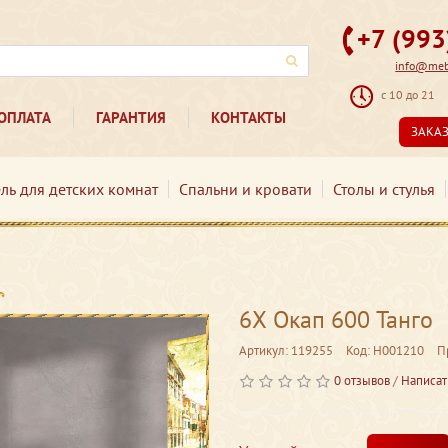
+7 (99
info@mebe
с 10 до 21
ОПЛАТА
ГАРАНТИЯ
КОНТАКТЫ
ЗАКА
ль для детских комнат
Спальни и кровати
Столы и стулья
6Х Окап 600 Танго
Артикул: 119255
Код: Н001210
П
0 отзывов
/
Написат