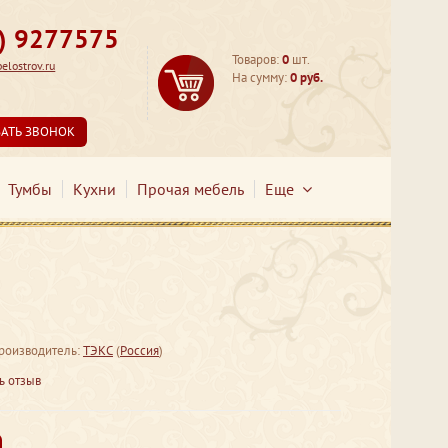
3) 9277575
Товаров:
0
шт.
lostrov.ru
На сумму:
0 руб.
ЗАТЬ ЗВОНОК
Тумбы
Кухни
Прочая мебель
Еще
роизводитель:
ТЭКС
(
Россия
)
ь отзыв