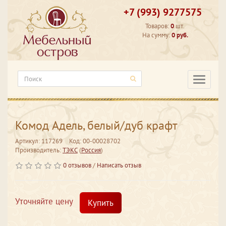
+7 (993) 9277575
Товаров:
0
шт.
На сумму:
0 руб.
Категори
Комод Адель, белый/дуб крафт
Артикул: 117269
Код: 00-00028702
Производитель:
ТЭКС
(
Россия
)
0 отзывов
/
Написать отзыв
Уточняйте цену
Купить