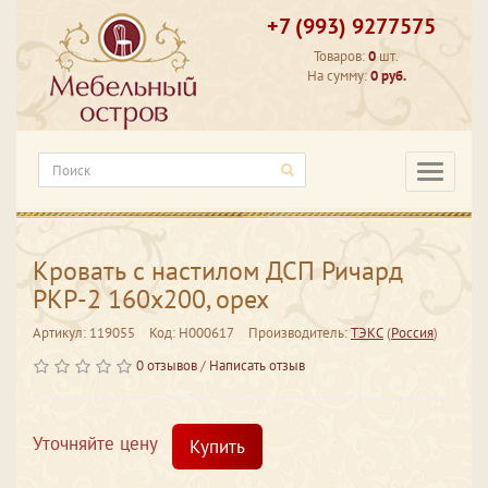
+7 (993) 9277575
Товаров:
0
шт.
На сумму:
0 руб.
Категори
Кровать с настилом ДСП Ричард
РКР-2 160х200, орех
Артикул: 119055
Код: Н000617
Производитель:
ТЭКС
(
Россия
)
0 отзывов
/
Написать отзыв
Уточняйте цену
Купить