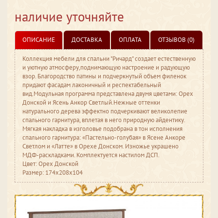
наличие уточняйте
ОПИСАНИЕ
ДОСТАВКА
ОПЛАТА
ОТЗЫВОВ (0)
Коллекция мебели для спальни "Ричард" создает естественную
и уютную атмосферу,поднимающую настроение и радующую
взор. Благородство патины и подчеркнутый объем филенок
придают фасадам лаконичный и респектабельный
вид.Модульная программа представлена двумя цветами: Орех
Донской и Ясень Анкор Светлый.Нежные оттенки
натурального дерева эффектно подчеркивают великолепие
спального гарнитура, вплетая в него природную айдентику.
Мягкая накладка в изголовье подобрана в тон исполнения
спального гарнитура: «Пастельно-голубая» в Ясене Анкоре
Светлом и «Латте» в Орехе Донском. Изножье украшено
МДФ-раскладками. Комплектуется настилом ДСП.
Цвет: Орех Донской
Размер: 174x208x104