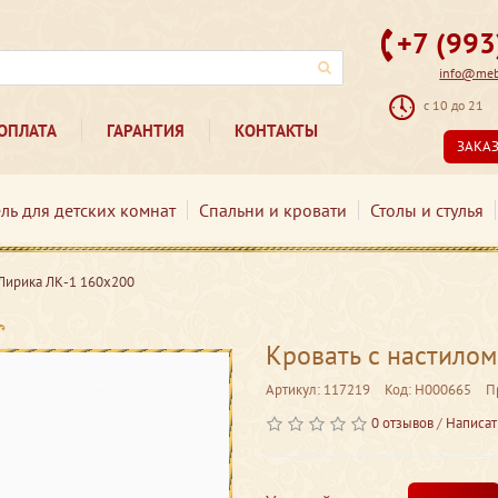
+7 (99
info@mebe
с 10 до 21
ОПЛАТА
ГАРАНТИЯ
КОНТАКТЫ
ЗАКА
ль для детских комнат
Спальни и кровати
Столы и стулья
 Лирика ЛК-1 160х200
Кровать с настило
Артикул: 117219
Код: Н000665
П
0 отзывов
/
Написат