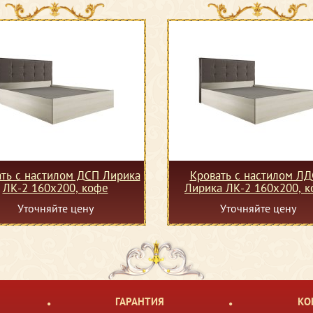
ть с настилом ДСП Лирика
Кровать с настилом Л
ЛК-2 160х200, кофе
Лирика ЛК-2 160х200, 
Уточняйте цену
Уточняйте цену
ГАРАНТИЯ
КО