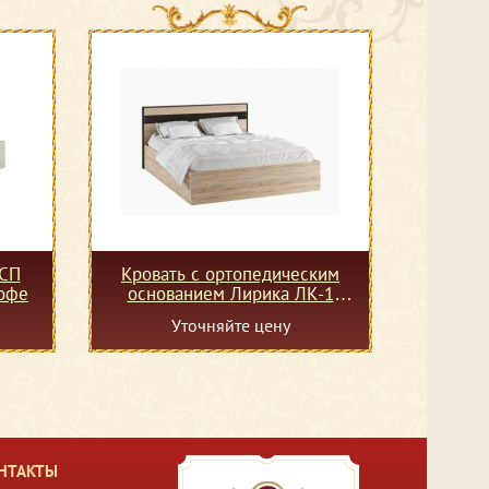
ДСП
Кровать с ортопедическим
кофе
основанием Лирика ЛК-1
140х200
Уточняйте цену
НТАКТЫ