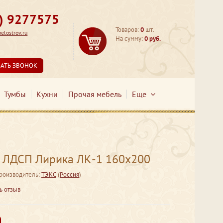
3) 9277575
Товаров:
0
шт.
lostrov.ru
На сумму:
0 руб.
ЗАТЬ ЗВОНОК
Тумбы
Кухни
Прочая мебель
Еще
м ЛДСП Лирика ЛК-1 160х200
роизводитель:
ТЭКС
(
Россия
)
ь отзыв