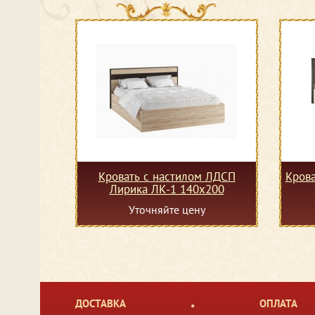
Кровать с настилом ЛДСП
Крова
Лирика ЛК-1 140х200
Уточняйте цену
ДОСТАВКА
ОПЛАТА