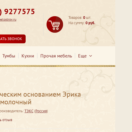
3) 9277575
Товаров:
0
шт.
lostrov.ru
На сумму:
0 руб.
ЗАТЬ ЗВОНОК
Тумбы
Кухни
Прочая мебель
Еще
ическим основанием Эрика
б молочный
роизводитель:
ТЭКС
(
Россия
)
ь отзыв