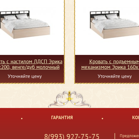
ть с настилом ЛДСП Эрика
Кровать с подъемны
200, венге/дуб молочный
механизмом Эрика 160х
венге/дуб молочный
Уточняйте цену
Уточняйте цену
ГАРАНТИЯ
КО
8(993) 927-75-75
Предложен