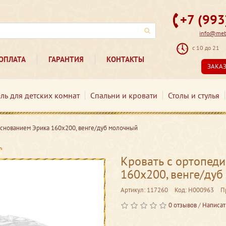
+7 (99
info@mebe
с 10 до 21
ОПЛАТА
ГАРАНТИЯ
КОНТАКТЫ
ЗАКА
ль для детских комнат
Спальни и кровати
Столы и стулья
основанием Эрика 160х200, венге/дуб молочный
Кровать с ортопед
160х200, венге/ду
Артикул: 117260
Код: Н000963
П
0 отзывов
/
Написат