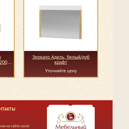
м
Зеркало Адель, белый/дуб
200,
крафт
Уточняйте цену
НТАКТЫ
ия на сайте носят