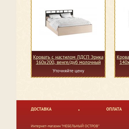
Кровать с настилом ЛДСП Эрика
Крова
160х200, венге/дуб молочный
140х
Уточняйте цену
ДОСТАВКА
ОПЛАТА
Интернет-магазин "МЕБЕЛЬНЫЙ ОСТРОВ"