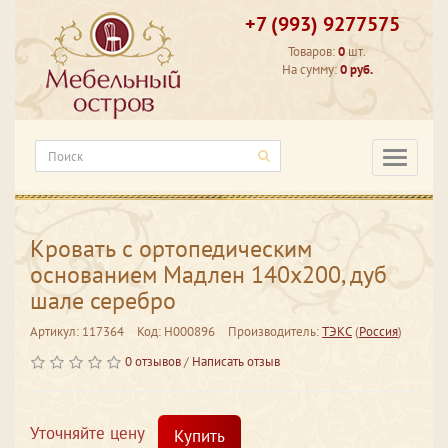
+7 (993) 9277575
Товаров:
0
шт.
На сумму:
0 руб.
Категори
Кровать с ортопедическим
основанием Мадлен 140х200, дуб
шале серебро
Артикул: 117364
Код: Н000896
Производитель:
ТЭКС
(
Россия
)
0 отзывов
/
Написать отзыв
Уточняйте цену
Купить